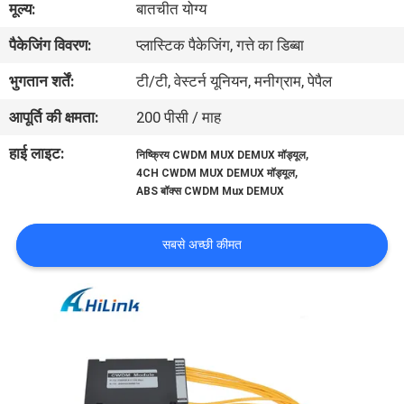
मूल्य:
बातचीत योग्य
पैकेजिंग विवरण:
प्लास्टिक पैकेजिंग, गत्ते का डिब्बा
गुणवत्ता
नियंत्रण
भुगतान शर्तें:
टी/टी, वेस्टर्न यूनियन, मनीग्राम, पेपैल
आपूर्ति की क्षमता:
200 पीसी / माह
हमसे
हाई लाइट:
,
निष्क्रिय CWDM MUX DEMUX मॉड्यूल
संपर्क
,
4CH CWDM MUX DEMUX मॉड्यूल
ABS बॉक्स CWDM Mux DEMUX
करें
सबसे अच्छी कीमत
समाचार
मामले
उद्धरण