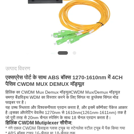
मांगें
साइटमैप
गोपनीयता
नीति
उत्पाद विवरण
एक्सप्रेस पोर्ट के साथ ABS बॉक्स 1270-1610nm में 4CH
पैसिव CWDM MUX DEMUX मॉड्यूल
हिलिंक का CWDM Mux Demux मॉड्यूल
CWDM Mux/Demux मॉड्यूल
समग्र बैंडविड्थ WDM का विस्तार करने के लिए सिंगल या डुप्लेक्स सिंगल मोड
फाइबर पर है।
यह उच्च स्थिरता और विश्वसनीयता प्रदान करता है, और इसमें कॉम्पैक्ट पैकेज आकार
है।इसका ऑपरेटिंग वेवलेंथ 1270nm से 1610nm(1261nm-1611nm) तक है
जो पूरी तरह से 20nm चैनल स्पेसिंग के साथ 18 चैनल प्रदान करता है।
हिलिंक CWDM Mutiplexer सीरीज:
* नंगे एकल CWDM डिवाइस ग्लास ट्यूब या स्टेनलेस स्टील ट्यूब में पैक किया गया
* ABS बॉक्स टाइप 16-चैनल या 18-चैनल तक