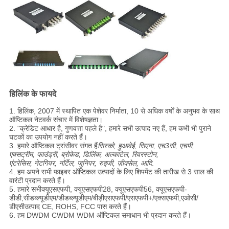
हिलिंक के फायदे
1. हिलिंक, 2007 में स्थापित एक पेशेवर निर्माता, 10 से अधिक वर्षों के अनुभव के साथ
ऑप्टिकल नेटवर्क संचार में विशेषज्ञता।
2. "क्रेडिट आधार है, गुणवत्ता पहले है", हमारे सभी उत्पाद नए हैं, हम कभी भी पुराने
घटकों का उपयोग नहीं करते हैं।
3. हमारे ऑप्टिकल ट्रांसीवर संगत हैं
सिस्को, हुआवेई, सिएना, एच3सी, एचपी,
एक्सट्रीम, फाउंड्री, ब्रोकेड, डिलिंक, अल्काटेल, रिवरस्टोन,
एंटरेसिस, नेटगियर, नॉर्टेल, जुनिपर, रुइजी, ज़ीक्सेल, आदि
.
4. हम अपने सभी फाइबर ऑप्टिकल उत्पादों के लिए शिपमेंट की तारीख से 3 साल की
वारंटी प्रदान करते हैं।
5. हमारे सभी
क्यूएसएफपी, क्यूएसएफपी28, क्यूएसएफपी56, क्यूएसएफपी-
डीडी
,
सीडब्ल्यूडीएम/डीडब्ल्यूडीएम/
बीड़ी
एसएफपी/एसएफपी+/एक्सएफपी
,
एओसी/
डीएसी
उत्पाद CE, ROHS, FCC पास करते हैं।
6. हम DWDM CWDM WDM ऑप्टिकल समाधान भी प्रदान करते हैं।