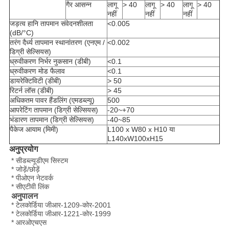
गैर आसन्न
लागू
> 40
लागू
> 40
लागू
> 40
नहीं
नहीं
नहीं
जड़त्व हानि तापमान संवेदनशीलता
<0.005
(dB/°C)
तरंग दैर्ध्य तापमान स्थानांतरण (एनएम /
<0.002
डिग्री सेल्सियस)
ध्रुवीकरण निर्भर नुकसान (डीबी)
<0.1
ध्रुवीकरण मोड फैलाव
<0.1
डायरेक्टिविटी (डीबी)
> 50
रिटर्न लॉस (डीबी)
> 45
अधिकतम पावर हैंडलिंग (एमडब्ल्यू)
500
आपरेटिंग तापमान (डिग्री सेल्सियस)
-20~+70
भंडारण तापमान (डिग्री सेल्सियस)
-40~85
पैकेज आयाम (मिमी)
L100 x W80 x H10 या
L140xW100xH15
अनुप्रयोग
* सीडब्ल्यूडीएम सिस्टम
* जोड़ें/छोड़ें
* पीओएन नेटवर्क
* सीएटीवी लिंक
अनुपालन
* टेलकोर्डिया जीआर-1209-कोर-2001
* टेलकोर्डिया जीआर-1221-कोर-1999
* आरओएचएस