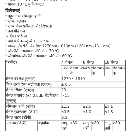
* मानक 19 "1 यू रैकमाउंट
विशेषताएं
* बहुत कम सम्मिलन हानि
* उच्च अलगाव
* उच्च विश्वसनीयता और स्थिरता
* कम पीडीएल
*
संक्षिप्त परिरूप
* अच्छा चैनल-टू-चैनल एकरूपता
* वाइड ऑपरेटिंग वेवलेंथ: 1270nm-1610nm (1261nm~1611nm)
* ऑपरेटिंग तापमान: -20 से + 70 ℃
* औद्योगिक ऑपरेटिंग तापमान: -40 से +80 ℃
पैरामीटर
4 चैनल
8 चैनल
18 चैनल
मक्स
demux
मक्स
demux
मक्स
demux
के
के
के
चैनल वेवलेंथ (एनएम)
1270 ~ 1610
केंद्र तरंग दैर्ध्य सटीकता (एनएम)
± 0.5
चैनल रिक्ति (एनएम)
20
चैनल पासबैंड (@-0.5dB बैंडविड्थ
> 13
(एनएम)
सम्मिलन हानि (डीबी)
≤1.2
≤2.5
≤3.1
चैनल एकरूपता (डीबी)
≤0.5
≤1.0
≤1.5
चैनल लहर (डीबी)
0.3
अलगाव (डीबी)
नज़दीक
लागू
>30
लागू
>30
लागू
>30
नहीं
नहीं
नहीं