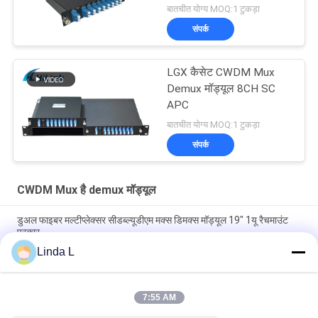
मल्टीप्लेक्सर
बातचीत योग्य MOQ:1 टुकड़ा
संपर्क
LGX कैसेट CWDM Mux
Demux मॉड्यूल 8CH SC
APC
बातचीत योग्य MOQ:1 टुकड़ा
संपर्क
CWDM Mux है demux मॉड्यूल
डुअल फाइबर मल्टीप्लेक्सर सीडब्ल्यूडीएम मक्स डिमक्स मॉड्यूल 19" 1यू रैचमाउंट
प्रकार
Linda L
FWDM फ़िल्टर मिनी ABS बॉक्स TX1550 RX 1310nm 1490nm SC UPC
SC APC
7:55 AM
अल्ट्रा-लो लॉस के साथ कस्टमाइज़ेबल 8 चैनल मिनी स्मॉल CWDM Mux Demux
मॉड्यूल CCWDM मल्टीप्लेक्सर