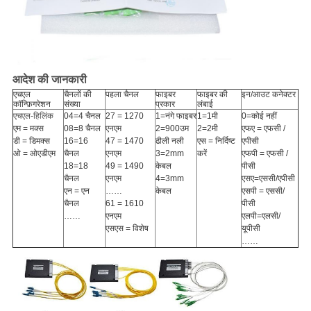
आदेश की जानकारी
एचएल
चैनलों की
पहला चैनल
फाइबर
फाइबर की
इन/आउट कनेक्टर
कॉन्फ़िगरेशन
संख्या
प्रकार
लंबाई
एचएल-हिलिंक
04=4 चैनल
27 = 1270
1=नंगे फाइबर
1=1मी
0=कोई नहीं
एम = मक्स
08=8 चैनल
एनएम
2=900उम
2=2मी
एफए = एफसी /
डी = डिमक्स
16=16
47 = 1470
ढीली नली
एस = निर्दिष्ट
एपीसी
ओ = ओएडीएम
चैनल
एनएम
3=2mm
करें
एफपी = एफसी /
18=18
49 = 1490
केबल
पीसी
चैनल
एनएम
4=3mm
एसए=एससी/एपीसी
एन = एन
……
केबल
एसपी = एससी/
चैनल
61 = 1610
पीसी
……
एनएम
एलपी=एलसी/
एसएस = विशेष
यूपीसी
……