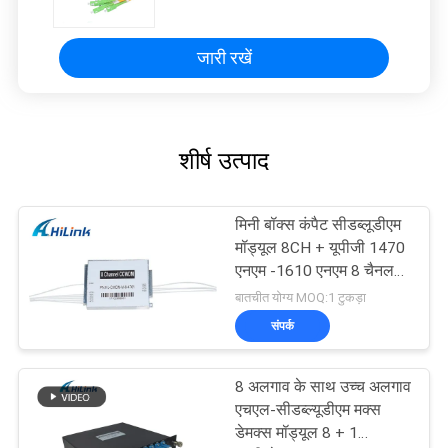
1610nm
जारी रखें
शीर्ष उत्पाद
मिनी बॉक्स कंपैट सीडब्लूडीएम
मॉड्यूल 8CH + यूपीजी 1470
एनएम -1610 एनएम 8 चैनल
सीसीडब्ल्यूडीएम
बातचीत योग्य MOQ:1 टुकड़ा
संपर्क
8 अलगाव के साथ उच्च अलगाव
एचएल-सीडब्ल्यूडीएम मक्स
डेमक्स मॉड्यूल 8 + 1