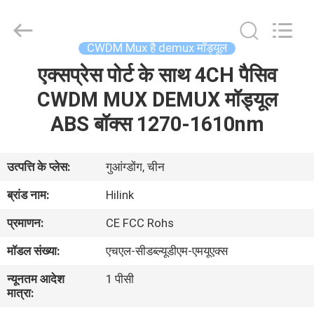
Shenzhen
HiLink
Technology
Co.,Ltd..
All
CWDM Mux है demux मॉड्यूल
Rights
Reserved.
एक्सप्रेस पोर्ट के साथ 4CH पैसिव
घर
CWDM MUX DEMUX मॉड्यूल
उत्पाद
ABS बॉक्स 1270-1610nm
हमारे
उत्पत्ति के प्लेस:
गुआंग्डोंग, चीन
बारे
ब्रांड नाम:
Hilink
में
प्रमाणन:
CE FCC Rohs
मॉडल संख्या:
एचएल-सीडब्ल्यूडीएम-एमयूएक्स
कारखाने
न्यूनतम आदेश
1 पीसी
का
मात्रा:
दौरा