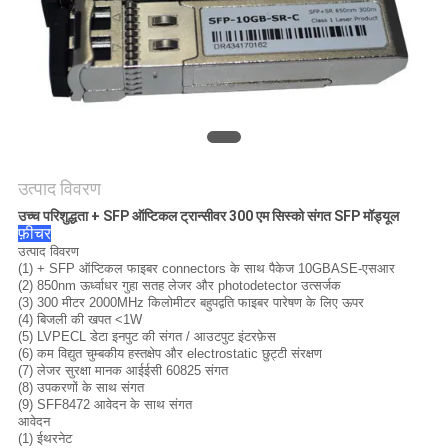
मांगें
साइटमैप
गोपनीयता
नीति
उत्पाद विवरण
उच्च परिशुद्धता + SFP ऑप्टिकल ट्रान्सीवर 300 एम सिस्को संगत SFP मॉड्यूल
फ़ीचर
उत्पाद विवरण
(1) + SFP ऑप्टिकल फाइबर connectors के साथ पैकेज 10GBASE-एसआर
(2) 850nm ऊर्ध्वाधर गुहा सतह लेजर और photodetector उत्सर्जक
(3) 300 मीटर 2000MHz किलोमीटर बहुपद्वति फाइबर पारेषण के लिए ऊपर
(4) बिजली की खपत <1W
(5) LVPECL डेटा इनपुट की संगत / आउटपुट इंटरफ़ेस
(6) कम विद्युत चुम्बकीय हस्तक्षेप और electrostatic छुट्टी संरक्षण
(7) लेजर सुरक्षा मानक आईईसी 60825 संगत
(8) उपकरणों के साथ संगत
(9) SFF8472 आवेदन के साथ संगत
आवेदन
(1) ईथरनेट