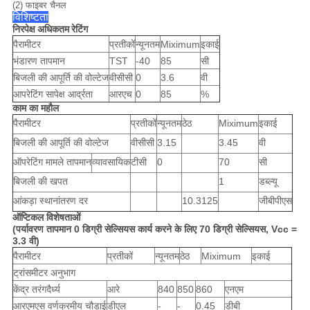
(2) फाइबर चैनल
विशिष्टता
निरपेक्ष अधिकतम रेटिंग
पैरामीटर
प्रतीकों
न्यूनतम
Miximum
इकाई
भंडारण तापमान
TST
-40
85
सी
बिजली की आपूर्ति की वोल्टेज
वीसीसी
0
3.6
वी
आपरेटिंग सापेक्ष आर्द्रता
आरएच
0
85
%
काम का महौल
पैरामीटर
प्रतीकों
न्यूनतम
ठेठ
Miximum
इकाई
बिजली की आपूर्ति की वोल्टेज
वीसीसी
3.15
3.45
वी
ऑपरेटिंग मामले तापमान
व्यावसायिक
टीसी
0
70
सी
बिजली की खपत
1
डब्ल्यू
आंकड़ा स्थानांतरण दर
10.3125
जीबीपीएस
ऑप्टिकल विशेषताओं
(पर्यावरण तापमान 0 डिग्री सेल्सियस कार्य करने के लिए 70 डिग्री सेल्सियस, Vcc =
3.3 वी)
पैरामीटर
प्रतीकों
न्यूनतम
ठेठ
Miximum
इकाई
ट्रांसमीटर अनुभाग
केंद्र तरंगदैर्ध्य
आरे
840
850
860
एनएम
आरएमएस वर्णक्रमीय चौड़ाई
डीएल
-
-
0.45
डीबी