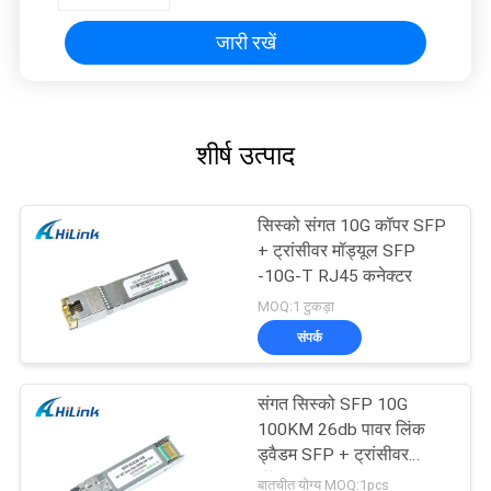
जारी रखें
शीर्ष उत्पाद
सिस्को संगत 10G कॉपर SFP
+ ट्रांसीवर मॉड्यूल SFP
-10G-T RJ45 कनेक्टर
MOQ:1 टुकड़ा
संपर्क
संगत सिस्को SFP 10G
100KM 26db पावर लिंक
ड्वैडम SFP + ट्रांसीवर
मॉड्यूल
बातचीत योग्य MOQ:1pcs