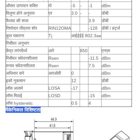
औसत उत्पादन शक्ति
पो
-5
-
-1
dBm
विलुप्त होने अनुपात
एर
3.0
-
-
डीबी
फैलाव की सजा
3.9
डीबी
रिश्तेदार तीव्रता शोर
RIN12OMA
-128
डीबी / हर्ट्ज
कुल घबराना
Tj
आईईईई 802.3ae
रिसीवर अनुभाग
केंद्र तरंगदैर्ध्य
आरे
850
एनएम
रिसीवर संवेदनशीलता
Rsen
-11.5
dBm
तनाव संवेदनशीलता
Rsen
7.5
dBm
अधिभार करे
आरओवी
0
dBm
इको नुकसान
12
डीबी
लॉस अलार्म
LOSA
-17
dBm
लॉस मिठाई
LOSD
-15
dBm
लॉस hysteretic
0.5
4
मैकेनिकल विशिष्टता