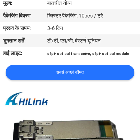
मूल्य:
बातचीत योग्य
पैकेजिंग विवरण:
ब्लिस्टर पैकेजिंग, 10pcs / ट्रे
गुणवत्ता
नियंत्रण
प्रसव के समय:
3-6 दिन
भुगतान शर्तें:
टी/टी, एल/सी, वेस्टर्न यूनियन
हमसे
हाई लाइट:
,
sfp+ optical transceive
sfp+ optical module
संपर्क
करें
सबसे अच्छी कीमत
समाचार
मामले
उद्धरण