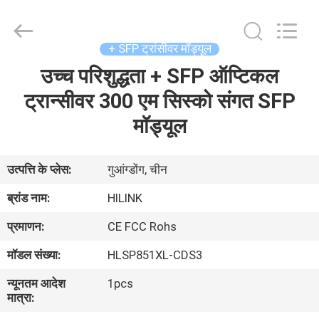
Shenzhen
HiLink
Technology
Co.,Ltd..
All
+ SFP ट्रांसीवर मॉड्यूल
Rights
Reserved.
उच्च परिशुद्धता + SFP ऑप्टिकल
घर
ट्रान्सीवर 300 एम सिस्को संगत SFP
उत्पाद
मॉड्यूल
हमारे
उत्पत्ति के प्लेस:
गुआंग्डोंग, चीन
बारे
ब्रांड नाम:
HILINK
में
प्रमाणन:
CE FCC Rohs
मॉडल संख्या:
HLSP851XL-CDS3
कारखाने
न्यूनतम आदेश
1pcs
का
मात्रा:
दौरा