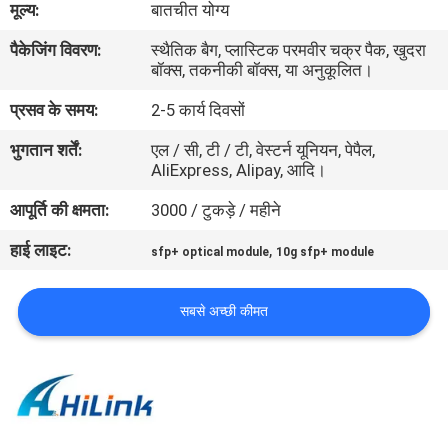
मूल्य:
बातचीत योग्य
पैकेजिंग विवरण:
स्थैतिक बैग, प्लास्टिक परमवीर चक्र पैक, खुदरा
गुणवत्ता
बॉक्स, तकनीकी बॉक्स, या अनुकूलित।
नियंत्रण
प्रसव के समय:
2-5 कार्य दिवसों
भुगतान शर्तें:
एल / सी, टी / टी, वेस्टर्न यूनियन, पेपैल,
हमसे
AliExpress, Alipay, आदि।
संपर्क
आपूर्ति की क्षमता:
3000 / टुकड़े / महीने
करें
हाई लाइट:
,
sfp+ optical module
10g sfp+ module
समाचार
सबसे अच्छी कीमत
मामले
उद्धरण