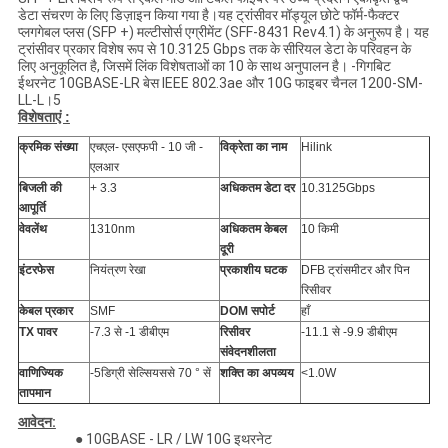
डेटा संचरण के लिए डिज़ाइन किया गया है।यह ट्रांसीवर मॉड्यूल छोटे फॉर्म-फैक्टर
प्लगगेबल प्लस (SFP +) मल्टीसोर्स एग्रीमेंट (SFF-8431 Rev4.1) के अनुरूप है। यह
ट्रांसीवर प्रकार विशेष रूप से 10.3125 Gbps तक के सीरियल डेटा के परिवहन के
लिए अनुकूलित है, जिसमें लिंक विशेषताओं का 10 के साथ अनुपालन है। -गिगबिट
ईथरनेट 10GBASE-LR बेस IEEE 802.3ae और 10G फाइबर चैनल 1200-SM-
LL-L।5
विशेषताएं :
क्रमिक संख्या
एचएल- एसएफपी - 10 जी -
विक्रेता का नाम
Hilink
एलआर
बिजली की
+ 3.3
अधिकतम डेटा दर
10.3125Gbps
आपूर्ति
वेवलेंथ
1310nm
अधिकतम केबल
10 किमी
दूरी
इंटरफेस
नियंत्रण रेखा
प्रकाशीय घटक
DFB ट्रांसमीटर और पिन
रिसीवर
केबल प्रकार
SMF
DOM सपोर्ट
हाँ
TX पावर
-7.3 से -1 डीबीएम
रिसीवर
-11.1 से -9.9 डीबीएम
संवेदनशीलता
वाणिज्यिक
-5
डिग्री सेल्सियस
से 70 ° सें
शक्ति का अपव्यय
<1.0W
तापमान
आवेदन:
● 10GBASE - LR / LW 10G इथरनेट