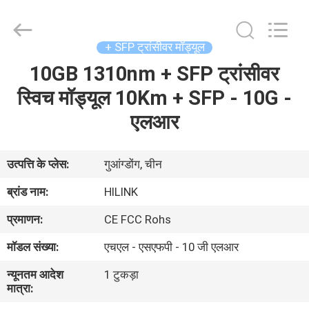
Shenzhen
HiLink
Technology
Co.,Ltd..
All
+ SFP ट्रांसीवर मॉड्यूल
Rights
Reserved.
10GB 1310nm + SFP ट्रांसीवर
घर
स्विच मॉड्यूल 10Km + SFP - 10G -
उत्पाद
एलआर
हमारे
उत्पत्ति के प्लेस:
गुआंग्डोंग, चीन
बारे
ब्रांड नाम:
HILINK
में
प्रमाणन:
CE FCC Rohs
मॉडल संख्या:
एचएल - एसएफपी - 10 जी एलआर
कारखाने
न्यूनतम आदेश
1 टुकड़ा
का
मात्रा:
दौरा