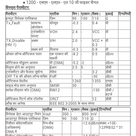
● 1200 - एसएम - एलएल - एल 10 जी फाइबर चैनल
विस्तृत पैरामीटर:
पैरामीटर
प्रतीक
मिन।
प्रकार।
मैक्स।
इकाई
टिप्पणियाँ
इनपुट विभेदक प्रतिबाधा
ज़िन
90
100
110
Ω
Tx_Fault
सामान्य
वॉल्यूम
-0.3
-
0.4
वी
ऑपरेशन
ट्रांसमीटर
VOH
2.4
-
VCC
वी
फाल्ट
TX_Disable
अक्षम
VIH
2.0
-
VCC +
वी
(नोट 1)
0.3
सक्षम करें
विलास
-0.3
-
0.8
वी
औसत लॉन्च ऑप्टिकल पावर
एक प्रकार की
-8.2
-
0.5
dBm
मछली
ऑप्टिकल मॉडुलन आयाम
पी (OMA)
-5.2
-2
dBm
विलुप्त होने का अनुपात
ईआर
3.5
5
-
डीबी
ट्रांसमीटर और फैलाव जुर्माना
तेदेपा
-
-
3.2
डीबी
OFF TX की औसत लॉन्च शक्ति
Poff
-
-
-30
dBm
ऑप्टिकल वेवलेंथ
λ
1260
1355
एनएम
साइड मोड दमन अनुपात
SMSR
30
डीबी
सापेक्ष तीव्रता शोर (OMA)
RIN12
-130
डीबी /
हर्ट्ज
ऑप्टिकल रिटर्न लॉस टॉलरेंस
ORLT
12
डीबी
आँख का आरेख
IEEE 802.3-2005 के साथ संगत
पैरामीटर
प्रतीक
मिन।
प्रकार।
मैक्स।
इकाई
टिप्पणियाँ
विभेदक डेटा आउटपुट स्विंग
Vout
300
-
800
mV
आउटपुट विभेदक प्रतिबाधा
ज़िन
90
100
110
Ω
रिसीवर संवेदनशीलता
पिन-सेंस
-
-
-12.6
dBm
संख्या <10E-
(अधिकतम)
(OMA)
12;PRBS2 ^ 31
OMA में