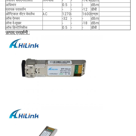
रिसीवर संवेदनशीलता
पिन-सेंस
-
-
-14.4
dBm
अधिभार
0.5
-
-
dBm
प्रापक परावर्तन
-
-
-
-12
डीबी
ऑप्टिकल सेंटर वेवलेंथ
λC
1270
-
1600
एनएम
लॉस ऐस्सर
-32
-
-
dBm
लोस दे-मुखर
-
-
-18
dBm
लॉस हिस्टैरिसीस
0.5
-
-
डीबी
उत्पाद प्रदर्शनी :