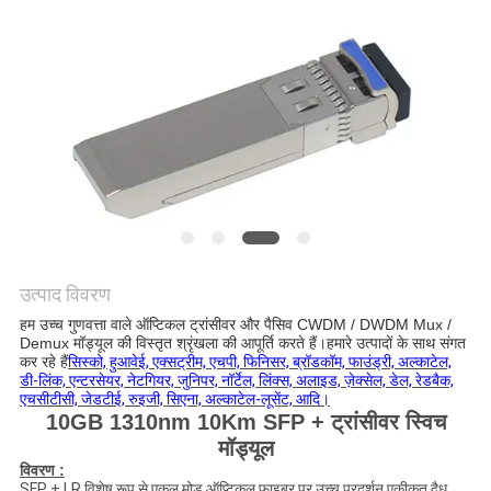
मांगें
साइटमैप
गोपनीयता
नीति
उत्पाद विवरण
हम उच्च गुणवत्ता वाले ऑप्टिकल ट्रांसीवर और पैसिव CWDM / DWDM Mux /
Demux मॉड्यूल की विस्तृत श्रृंखला की आपूर्ति करते हैं।हमारे उत्पादों के साथ संगत
कर रहे हैं
सिस्को, हुआवेई, एक्सट्रीम, एचपी, फिनिसर, ब्रॉडकॉम, फाउंड्री, अल्काटेल,
डी-लिंक, एन्टरसेयर, नेटगियर, जुनिपर, नॉर्टेल, लिंक्स, अलाइड, ज़ेक्सेल, डेल, रेडबैक,
एचसीटीसी, जेडटीई, रुइजी, सिएना, अल्काटेल-लूसेंट, आदि।
10GB 1310nm 10Km SFP + ट्रांसीवर स्विच
मॉड्यूल
विवरण :
SFP + LR विशेष रूप से एकल मोड ऑप्टिकल फाइबर पर उच्च प्रदर्शन एकीकृत द्वैध