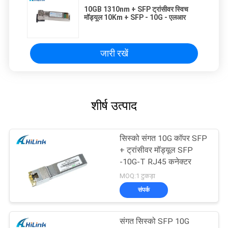
10GB 1310nm + SFP ट्रांसीवर स्विच
मॉड्यूल 10Km + SFP - 10G - एलआर
जारी रखें
शीर्ष उत्पाद
सिस्को संगत 10G कॉपर SFP
+ ट्रांसीवर मॉड्यूल SFP
-10G-T RJ45 कनेक्टर
MOQ:1 टुकड़ा
संपर्क
संगत सिस्को SFP 10G