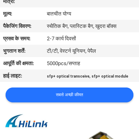
मात्रा:
मूल्य:
बातचीत योग्य
गुणवत्ता
पैकेजिंग विवरण:
स्थैतिक बैग, प्लास्टिक बैग, खुदरा बॉक्स
नियंत्रण
प्रसव के समय:
2-7 कार्य दिवसों
हमसे
भुगतान शर्तें:
टी/टी, वेस्टर्न यूनियन, पेपैल
संपर्क
आपूर्ति की क्षमता:
5000pcs/सप्ताह
करें
हाई लाइट:
,
sfp+ optical transceive
sfp+ optical module
समाचार
सबसे अच्छी कीमत
मामले
उद्धरण