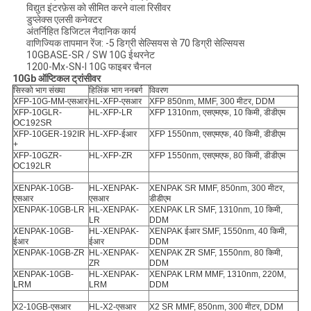
विद्युत इंटरफ़ेस को सीमित करने वाला रिसीवर
डुप्लेक्स एलसी कनेक्टर
अंतर्निहित डिजिटल नैदानिक ​​कार्य
वाणिज्यिक तापमान रेंज: -5 डिग्री सेल्सियस से 70 डिग्री सेल्सियस
10GBASE-SR / SW 10G ईथरनेट
1200-Mx-SN-I 10G फाइबर चैनल
10Gb ऑप्टिकल ट्रांसीवर
सिस्को भाग संख्या
हिलिंक भाग ननबर्ग
विवरण
XFP-10G-MM-एसआर
HL-XFP-एसआर
XFP 850nm, MMF, 300 मीटर, DDM
XFP-10GLR-
HL-XFP-LR
XFP 1310nm, एसएमएफ, 10 किमी, डीडीएम
OC192SR
XFP-10GER-192IR
HL-XFP-ईआर
XFP 1550nm, एसएमएफ, 40 किमी, डीडीएम
+
XFP-10GZR-
HL-XFP-ZR
XFP 1550nm, एसएमएफ, 80 किमी, डीडीएम
OC192LR
XENPAK-10GB-
HL-XENPAK-
XENPAK SR MMF, 850nm, 300 मीटर,
एसआर
एसआर
डीडीएम
XENPAK-10GB-LR
HL-XENPAK-
XENPAK LR SMF, 1310nm, 10 किमी,
LR
DDM
XENPAK-10GB-
HL-XENPAK-
XENPAK ईआर SMF, 1550nm, 40 किमी,
ईआर
ईआर
DDM
XENPAK-10GB-ZR
HL-XENPAK-
XENPAK ZR SMF, 1550nm, 80 किमी,
ZR
DDM
XENPAK-10GB-
HL-XENPAK-
XENPAK LRM MMF, 1310nm, 220M,
LRM
LRM
DDM
X2-10GB-एसआर
HL-X2-एसआर
X2 SR MMF, 850nm, 300 मीटर, DDM