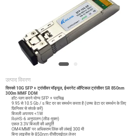
मांगें
साइटमैप
गोपनीयता
नीति
उत्पाद विवरण
सिस्को 10G SFP + ट्रांसीवर मॉड्यूल, ईथरनेट ऑप्टिकल ट्रांसीवर SR 850nm
300m MMF DDM
हॉट-प्लग करने योग्य SFP + पदचिह्न
9.95 से 10.5 Gb / s बिट दर का समर्थन करता है (उच्च डेटा दर समर्थन के लिए
फ़िनिसर से संपर्क करें)
बिजली अपव्यय <1W
RoHS-6 अनुपालन (लीड-मुक्त)
एकल 3.3V बिजली की आपूर्ति
OM4 MMF पर अधिकतम लिंक की लंबाई 300 मी
बिना लाइसेंस के 850nm वीसीएसईएल लेजर