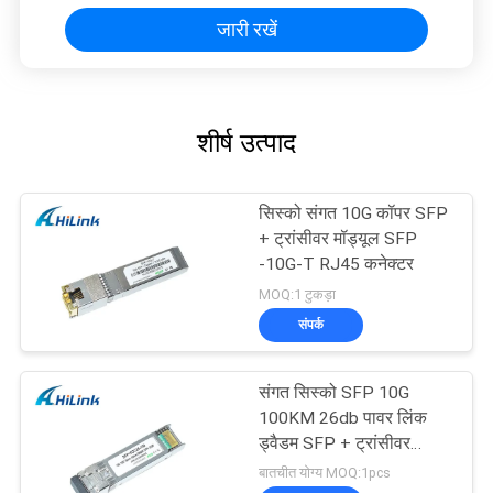
जारी रखें
शीर्ष उत्पाद
सिस्को संगत 10G कॉपर SFP
+ ट्रांसीवर मॉड्यूल SFP
-10G-T RJ45 कनेक्टर
MOQ:1 टुकड़ा
संपर्क
संगत सिस्को SFP 10G
100KM 26db पावर लिंक
ड्वैडम SFP + ट्रांसीवर
मॉड्यूल
बातचीत योग्य MOQ:1pcs