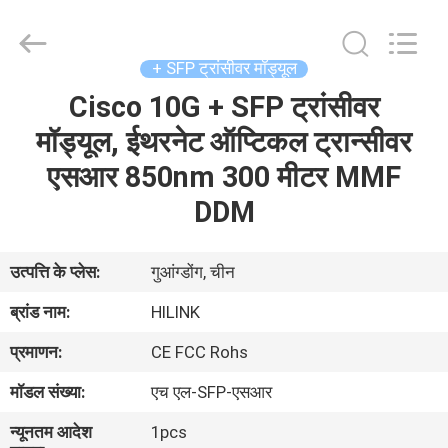
Shenzhen
HiLink
Technology
Co.,Ltd..
All
+ SFP ट्रांसीवर मॉड्यूल
Rights
Reserved.
Cisco 10G + SFP ट्रांसीवर
घर
मॉड्यूल, ईथरनेट ऑप्टिकल ट्रान्सीवर
उत्पाद
एसआर 850nm 300 मीटर MMF
DDM
हमारे
बारे
उत्पत्ति के प्लेस:
गुआंग्डोंग, चीन
में
ब्रांड नाम:
HILINK
प्रमाणन:
CE FCC Rohs
कारखाने
मॉडल संख्या:
एच एल-SFP-एसआर
का
न्यूनतम आदेश
1pcs
दौरा