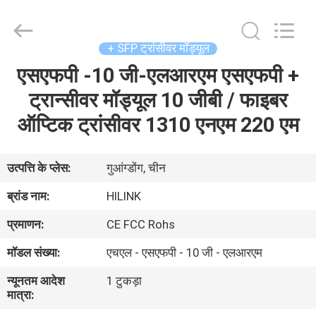
Shenzhen
HiLink
Technology
Co.,Ltd..
All
+ SFP ट्रांसीवर मॉड्यूल
Rights
Reserved.
एसएफपी -10 जी-एलआरएम एसएफपी +
घर
ट्रान्सीवर मॉड्यूल 10 जीबी / फाइबर
उत्पाद
ऑप्टिक ट्रांसीवर 1310 एनएम 220 एम
हमारे
उत्पत्ति के प्लेस:
गुआंग्डोंग, चीन
बारे
ब्रांड नाम:
HILINK
में
प्रमाणन:
CE FCC Rohs
मॉडल संख्या:
एचएल - एसएफपी - 10 जी - एलआरएम
कारखाने
न्यूनतम आदेश
1 टुकड़ा
का
मात्रा:
दौरा