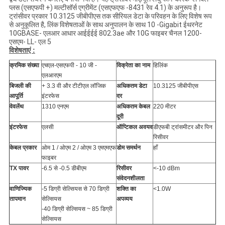
प्लस (एसएफपी +) मल्टीसॉर्स एग्रीमेंट (एसएफएफ -8431 रेव 4.1) के अनुरूप है।
ट्रांसीवर प्रकार 10.3125 जीबीपीएस तक सीरियल डेटा के परिवहन के लिए विशेष रूप
से अनुकूलित है, लिंक विशेषताओं के साथ अनुपालन के साथ 10 -Gigabit ईथरनेट
10GBASE- एलआर आधार आईईईई 802.3ae और 10G फाइबर चैनल 1200-
एसएम- LL- एल 5
विशेषताएं :
क्रमिक संख्या
एचएल-एसएफपी - 10 जी -
विक्रेता का नाम
हिलिंक
एलआरएम
बिजली की
+ 3.3
वी
और
टीटीएल लॉजिक
अधिकतम डेटा
10.3125 जीबीपीएस
आपूर्ति
इंटरफेस
दर
वेवलेंथ
1310 एनएम
अधिकतम केबल
220 मीटर
दूरी
इंटरफेस
एलसी
ऑप्टिकल अवयव
डीएफबी ट्रांसमीटर और पिन
रिसीवर
केबल प्रकार
ओम 1 / ओएम 2 / ओएम 3 एमएमएफ
डोम समर्थन
हाँ
फाइबर
TX पावर
-6.5 से -0.5 डीबीएम
रिसीवर
<-10 dBm
संवेदनशीलता
वाणिज्यिक
-5
डिग्री सेल्सियस
से 70 डिग्री
शक्ति का
<1.0W
तापमान
सेल्सियस
अपव्यय
-40
डिग्री सेल्सियस
~ 85
डिग्री
सेल्सियस