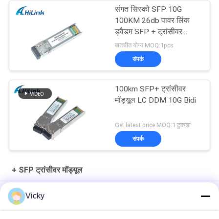
संगत सिस्को SFP 10G
100KM 26db पावर लिंक
ड्वैडम SFP + ट्रांसीवर
मॉड्यूल
बातचीत योग्य MOQ:1pcs
संपर्क
100km SFP+ ट्रांसीवर
मॉड्यूल LC DDM 10G Bidi
Get latest price MOQ:1 टुकड़ा
संपर्क
+ SFP ट्रांसीवर मॉड्यूल
10Gb/s SFP+ 1550nm 110km ऑप्टिकल ट्रांसीवर मॉड्यूल RoHS अनुरूप
Vicky
25Gbps BIDI 40KM 1270/1310nm 40KM APD LC DOM ट्रांससीवर