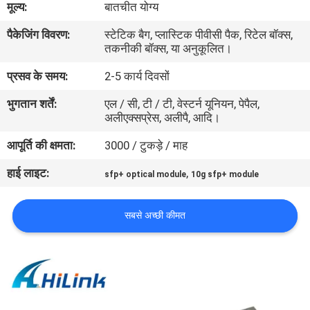
मूल्य:
बातचीत योग्य
पैकेजिंग विवरण:
स्टेटिक बैग, प्लास्टिक पीवीसी पैक, रिटेल बॉक्स,
गुणवत्ता
तकनीकी बॉक्स, या अनुकूलित।
नियंत्रण
प्रसव के समय:
2-5 कार्य दिवसों
भुगतान शर्तें:
एल / सी, टी / टी, वेस्टर्न यूनियन, पेपैल,
हमसे
अलीएक्सप्रेस, अलीपै, आदि।
संपर्क
आपूर्ति की क्षमता:
3000 / टुकड़े / माह
करें
हाई लाइट:
,
sfp+ optical module
10g sfp+ module
समाचार
सबसे अच्छी कीमत
मामले
उद्धरण