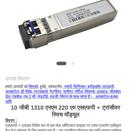
मांगें
साइटमैप
गोपनीयता
नीति
उत्पाद विवरण
हमारे उत्पादों को
सिस्को,
हूवेई, एक्सट्रीम
, एचपी, फिनिसार, ब्रॉडकॉम, फाउंड्री,
अल्काटेल, डी-लिंक, एटरसाइसे, नेटगीयर, जुनीपर, नॉर्टेल, लिंक्स्से, अलाइड, ज़ीक्सेल,
डेल, रेडबैक, एच 3 सी, जेडटीई, रुइजी, सिएना के साथ संगत हैं। , अल्काटेल-हल्का,
आदि
10 जीबी 1310 एनएम 220 एम एसएफपी + ट्रांसीवर
स्विच मॉड्यूल
विवरण :
एसएफपी + एलआर विशेष रूप से एक मोड ऑप्टिकल फाइबर पर उच्च प्रदर्शन एकीकृत
द्वैध डेटा संचरण के लिए बनाया गया है। यह ट्रांसीवर मॉड्यूल लघु फॉर्म-कारक प्लगेबल