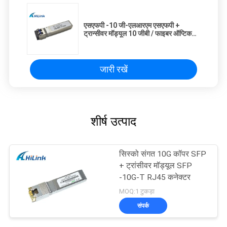
एसएफपी -10 जी-एलआरएम एसएफपी +
ट्रान्सीवर मॉड्यूल 10 जीबी / फाइबर ऑप्टिक
ट्रांसीवर 1310 एनएम 220 एम
जारी रखें
शीर्ष उत्पाद
सिस्को संगत 10G कॉपर SFP
+ ट्रांसीवर मॉड्यूल SFP
-10G-T RJ45 कनेक्टर
MOQ:1 टुकड़ा
संपर्क