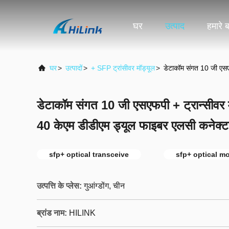
घर
उत्पाद
हमारे बा
घर
>
उत्पादों
>
+ SFP ट्रांसीवर मॉड्यूल
>
डेटाकॉम संगत 10 जी एसए
डेटाकॉम संगत 10 जी एसएफपी + ट्रान्सीव
40 केएम डीडीएम ड्यूल फाइबर एलसी कनेक्ट
sfp+ optical transceive
sfp+ optical m
उत्पत्ति के प्लेस:
गुआंग्डोंग, चीन
ब्रांड नाम:
HILINK