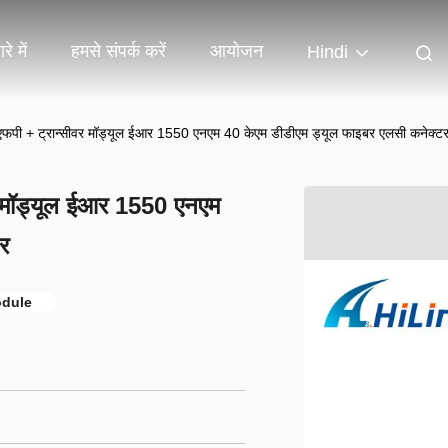
रे में
हमसे संपर्क करें
आयोजन
Hindi
फपी + ट्रान्सीवर मॉड्यूल ईआर 1550 एनएम 40 केएम डीडीएम ड्यूल फाइबर एलसी कनेक्ट
र मॉड्यूल ईआर 1550 एनएम
र
odule