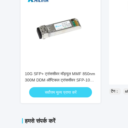
10G SFP+ ट्रांससीवर मॉड्यूल MMF 850nm
300M DDM ऑप्टिकल ट्रांससीवर SFP-10G-
SR
टैग：
s
सर्वोत्तम मूल्य प्राप्त करें
हमसे संपर्क करें