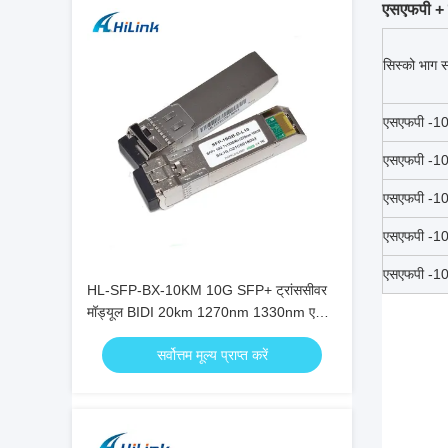
एसएफपी + ट
सिस्को भाग स
एसएफपी -1
एसएफपी -1
एसएफपी -1
एसएफपी -1
एसएफपी -1
HL-SFP-BX-10KM 10G SFP+ ट्रांससीवर
मॉड्यूल BIDI 20km 1270nm 1330nm एलसी
कनेक्टर RoHS
सर्वोत्तम मूल्य प्राप्त करें