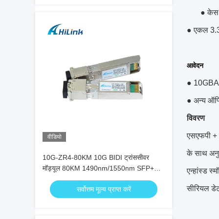
● केस
● एकल 3.3
आवेदन
● 10GBA
● अन्य ऑप
विवरण
एसएफपी + ई
वीडियो
के साथ अनु
10G-ZR4-80KM 10G BIDI ट्रांससीवर
मॉड्यूल 80KM 1490nm/1550nm SFP+
एन्हांस्ड 
STM-64 WDM 8SFP+ SMF
सीरियल डेट
सर्वोत्तम मूल्य प्राप्त करें