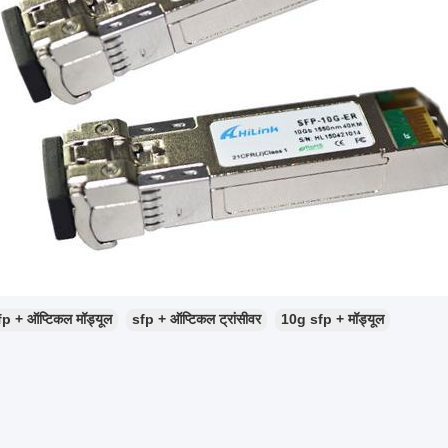
fp + ऑप्टिकल मॉड्यूल
sfp + ऑप्टिकल ट्रांसीवर
10g sfp + मॉड्यूल