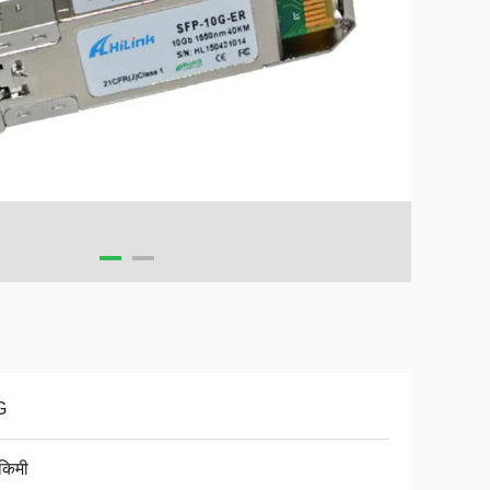
G
किमी