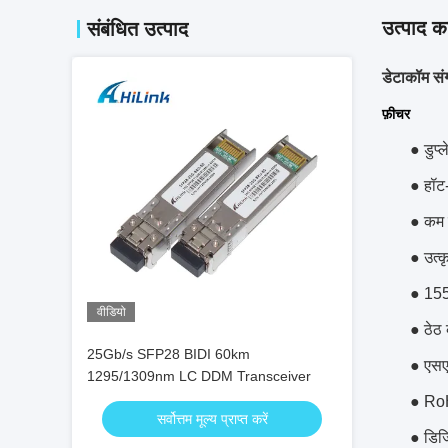
उत्पाद का
संबंधित उत्पाद
डेटाकॉम स
फ़ीचर
● डुप्
● हॉट-
● कम 
● उत्क
● 155
वीडियो
● ठेठ 
25Gb/s SFP28 BIDI 60km
● एसए
1295/1309nm LC DDM Transceiver
● RoH
सर्वोत्तम मूल्य प्राप्त करें
● डिज