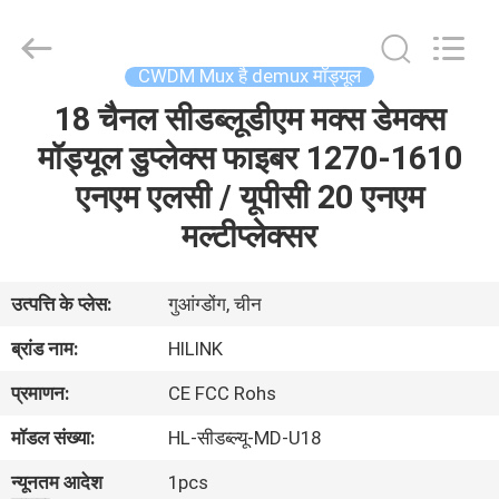
Shenzhen
HiLink
Technology
Co.,Ltd..
All
CWDM Mux है demux मॉड्यूल
Rights
Reserved.
18 चैनल सीडब्लूडीएम मक्स डेमक्स
घर
मॉड्यूल डुप्लेक्स फाइबर 1270-1610
उत्पाद
एनएम एलसी / यूपीसी 20 एनएम
मल्टीप्लेक्सर
हमारे
बारे
उत्पत्ति के प्लेस:
गुआंग्डोंग, चीन
में
ब्रांड नाम:
HILINK
प्रमाणन:
CE FCC Rohs
कारखाने
मॉडल संख्या:
HL-सीडब्ल्यू-MD-U18
का
न्यूनतम आदेश
1pcs
दौरा