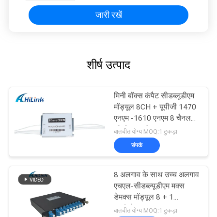
जारी रखें
शीर्ष उत्पाद
मिनी बॉक्स कंपैट सीडब्लूडीएम
मॉड्यूल 8CH + यूपीजी 1470
एनएम -1610 एनएम 8 चैनल
सीसीडब्ल्यूडीएम
बातचीत योग्य MOQ:1 टुकड़ा
संपर्क
8 अलगाव के साथ उच्च अलगाव
एचएल-सीडब्ल्यूडीएम मक्स
डेमक्स मॉड्यूल 8 + 1
मल्टीप्लेक्सर
बातचीत योग्य MOQ:1 टुकड़ा