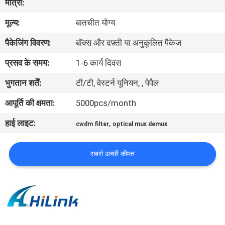
मात्रा:
मूल्य:
बातचीत योग्य
गुणवत्ता
पैकेजिंग विवरण:
बॉक्स और दफ़्ती या अनुकूलित पैकेज
नियंत्रण
प्रसव के समय:
1-6 कार्य दिवस
हमसे
भुगतान शर्तें:
टी/टी, वेस्टर्न यूनियन, , पेपैल
संपर्क
आपूर्ति की क्षमता:
5000pcs/month
करें
हाई लाइट:
,
cwdm filter
optical mux demux
समाचार
सबसे अच्छी कीमत
मामले
उद्धरण