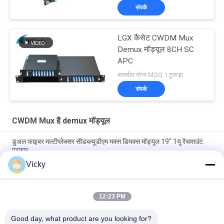
संपर्क
LGX कैसेट CWDM Mux
Demux मॉड्यूल 8CH SC
APC
बातचीत योग्य MOQ:1 टुकड़ा
संपर्क
CWDM Mux है demux मॉड्यूल
डुअल फाइबर मल्टीप्लेक्सर सीडब्ल्यूडीएम मक्स डिमक्स मॉड्यूल 19" 1यू रैचमाउंट
प्रकार
Vicky
FWDM फ़िल्टर मिनी ABS बॉक्स TX1550 RX 1310nm 1490nm SC UPC
SC APC
12:23 PM
अल्ट्रा-लो लॉस के साथ कस्टमाइज़ेबल 8 चैनल मिनी स्मॉल CWDM Mux Demux
मॉड्यूल CCWDM मल्टीप्लेक्सर
Good day, what product are you looking for?