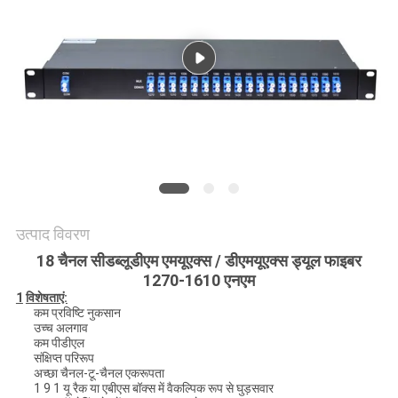
मांगें
साइटमैप
गोपनीयता
नीति
उत्पाद विवरण
18 चैनल सीडब्लूडीएम एमयूएक्स / डीएमयूएक्स ड्यूल फाइबर
1270-1610 एनएम
1
विशेषताएं:
कम प्रविष्टि नुकसान
उच्च अलगाव
कम पीडीएल
संक्षिप्त परिरूप
अच्छा चैनल-टू-चैनल एकरूपता
1 9 1 यू रैक या एबीएस बॉक्स में वैकल्पिक रूप से घुड़सवार