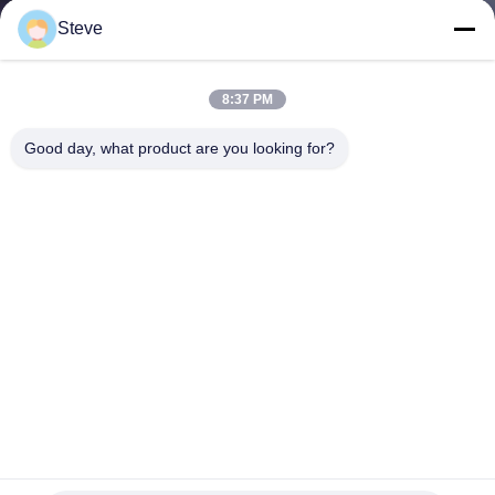
Steve
गुणवत्ता
नियंत्रण
8:37 PM
Good day, what product are you looking for?
हमसे
संपर्क
करें
समाचार
मामले
हिलिंक फाइबर ऑप्टिक मॉड्यूल 10G 20KM CWDM SFP + ऑप्टिकल
उद्धरण
ट्रान्सीवर मॉड्यूल