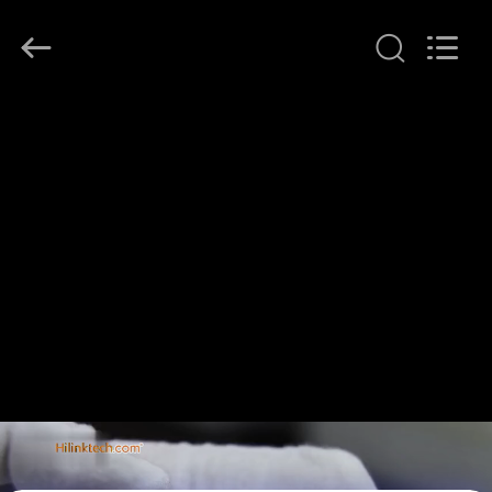
Shenzhen
HiLink
Technology
Co.,Ltd..
All
Rights
Reserved.
घर
उत्पाद
हमारे
बारे
में
कारखाने
का
दौरा