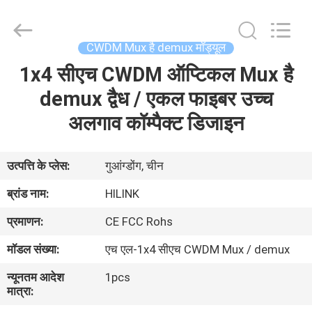
Shenzhen
HiLink
Technology
Co.,Ltd..
All
CWDM Mux है demux मॉड्यूल
Rights
Reserved.
1x4 सीएच CWDM ऑप्टिकल Mux है
घर
demux द्वैध / एकल फाइबर उच्च
उत्पाद
अलगाव कॉम्पैक्ट डिजाइन
हमारे
उत्पत्ति के प्लेस:
गुआंग्डोंग, चीन
बारे
ब्रांड नाम:
HILINK
में
प्रमाणन:
CE FCC Rohs
मॉडल संख्या:
एच एल-1x4 सीएच CWDM Mux / demux
कारखाने
न्यूनतम आदेश
1pcs
का
मात्रा:
दौरा