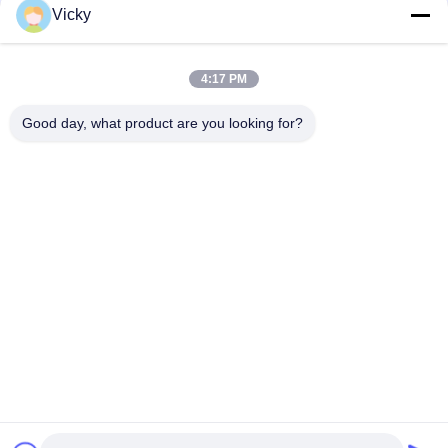
Vicky
FWDM फ़िल्टर मिनी ABS बॉक्स TX1550 RX 1310nm 1490nm SC UPC
SC APC
4:17 PM
अल्ट्रा-लो लॉस के साथ कस्टमाइज़ेबल 8 चैनल मिनी स्मॉल CWDM Mux Demux
मॉड्यूल CCWDM मल्टीप्लेक्सर
Good day, what product are you looking for?
लोकप्रिय श्रेणियां
सभी
ऑप्टिकल ट्रान्सीवर 
SFP ट्रांसीवर मॉड्यूल
मॉड्यूल
CWDM Mux है Demux 
+ SFP ट्रांसीवर मॉड्यूल
मॉड्यूल
DWDM Mux है Demux
X2 ट्रान्सीवर मॉड्यूल
XFP ट्रांसीवर
QSFP + ट्रांसीवर