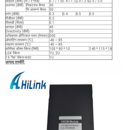
आईएल (डीबी) (पी / ए ग्रेड)
0.7 / 1.0
1.4 / 1.7
2.0 / 2.5
2.5 / 3.0
अलगाव (डीबी)
निकटस्थ चैनल
30
गैर आसन्न चैनल
50
तरंग (डीबी)
0.3
0.4
0.5
0.5
पीडीएल (डीबी)
0.2
पीएमडी (पीएस)
0.1
आरएल (डीबी)
45
Directivity (डीबी)
50
अधिकतम ऑप्टिकल पावर (मेगावाट)
500
ऑपरेटिंग तापमान (℃)
-40 ~ 85
भंडारण तापमान (℃)
-40 ~ 85
कॉम्पैक्ट बॉक्स पैकेज (मिमी)
100 * 80 * 10
140 * 115 * 18
LGX पैकेज
1U, 2U
19 'रैक' पैकेज माउंट
1U
उत्पाद तस्वीरें: