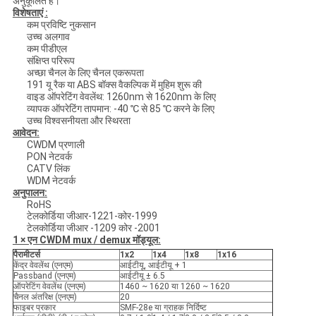
अनुकूलित है।
विशेषताएं :
कम प्रविष्टि नुकसान
उच्च अलगाव
कम पीडीएल
संक्षिप्त परिरूप
अच्छा चैनल के लिए चैनल एकरूपता
191 यू रैक या ABS बॉक्स वैकल्पिक में मुहिम शुरू की
वाइड ऑपरेटिंग वेवलेंथ: 1260nm से 1620nm के लिए
व्यापक ऑपरेटिंग तापमान: -40 ℃ से 85 ℃ करने के लिए
उच्च विश्वसनीयता और स्थिरता
आवेदन:
CWDM प्रणाली
PON नेटवर्क
CATV लिंक
WDM नेटवर्क
अनुपालन:
RoHS
टेलकोर्डिया जीआर-1221-कोर-1999
टेलकोर्डिया जीआर -1209 कोर -2001
1 × एन CWDM mux / demux मॉड्यूल:
पैरामीटर्स
1x2
1x4
1x8
1x16
केंद्र वेवलेंथ (एनएम)
आईटीयू, आईटीयू + 1
Passband (एनएम)
आईटीयू ± 6.5
ऑपरेटिंग वेवलेंथ (एनएम)
1460 ~ 1620 या 1260 ~ 1620
चैनल अंतरिक्ष (एनएम)
20
फाइबर प्रकार
SMF-28e या ग्राहक निर्दिष्ट