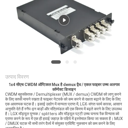
मांगें
साइटमैप
गोपनीयता
नीति
उत्पाद विवरण
1x4 सीएच CWDM ऑप्टिकल Mux है demux द्वैध / एकल फाइबर उच्च अलगाव
कॉम्पैक्ट डिजाइन
CWDM बहुसंकेतक / Demultiplexer (MUX / demux) CWDM को लागू करने
के लिए काफी मायने रखता है फाइबर नेटवर्क को कम करने से दक्षता बढ़ाने के लिए के लिए
एक आवश्यक घटक है। इकाई उद्योग में मान्यता प्राप्त में, LGX-संगत फार्म कारक, आसान
अनुमति देते हैं स्नैप-इन बाड़ों और मंत्रिमंडल की एक किस्म में बढ़ते करने के लिए उपलब्ध
है। LGX मॉड्यूल युग्मक / splitters और मॉड्यूल पट्टी उच्च घनत्व रैक विन्यास को
प्राप्त करने के रूप में एक ही हवाई जहाज़ के पहिये में इस्तेमाल किया जा सकता है। MUX
/ DMUX घटक भी सभी तरंग दैर्ध्य में संयुक्त प्रविष्टि नुकसान को कम करने के लिए