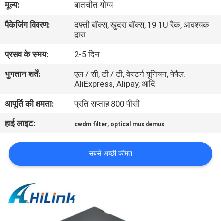
मूल्य:
बातचीत योग्य
पैकेजिंग विवरण:
दफ़्ती बॉक्स, खुदरा बॉक्स, 19 1U रैक, आवश्यक
गुणवत्ता
द्वारा
नियंत्रण
प्रसव के समय:
2-5 दिन
भुगतान शर्तें:
एल / सी, टी / टी, वेस्टर्न यूनियन, पेपैल,
हमसे
AliExpress, Alipay, आदि
संपर्क
आपूर्ति की क्षमता:
प्रति सप्ताह 800 पीसी
करें
हाई लाइट:
,
cwdm filter
optical mux demux
समाचार
सबसे अच्छी कीमत
मामले
उद्धरण