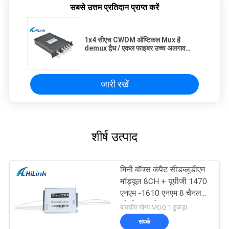
सबसे उत्तम प्रतिदान प्राप्त करें
1x4 सीएच CWDM ऑप्टिकल Mux है
demux द्वैध / एकल फाइबर उच्च अलगाव
कॉम्पैक्ट डिजाइन
जारी रखें
शीर्ष उत्पाद
मिनी बॉक्स कंपैट सीडब्लूडीएम
मॉड्यूल 8CH + यूपीजी 1470
एनएम -1610 एनएम 8 चैनल
सीसीडब्ल्यूडीएम
बातचीत योग्य MOQ:1 टुकड़ा
संपर्क